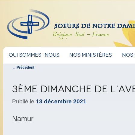
Belgique Sud – France
Menu
Aller
Aller
Qui sommes-nous
Nos ministères
Nos
principal
Navigation
←
Précédent
au
au
des
articles
contenu
contenu
3ème dimanche de l’Av
principal
secondaire
Publié le
13 décembre 2021
Namur