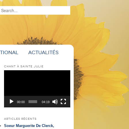
Recherche
ational
Actualités
CHANT À SAINTE JULIE
Lecteur
vidéo
00:00
04:19
ARTICLES RÉCENTS
Soeur Marguerite De Clerck,