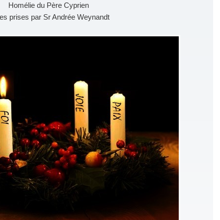
Homélie du Père Cyprien
es prises par Sr Andrée Weynandt