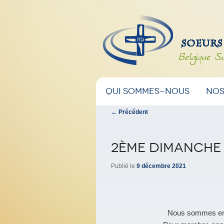
Belgique S
Menu
Aller
Aller
Qui sommes-nous
Nos
principal
Navigation
←
Précédent
au
au
des
articles
contenu
contenu
2ème dimanche 
principal
secondaire
Publié le
9 décembre 2021
Nous sommes en r