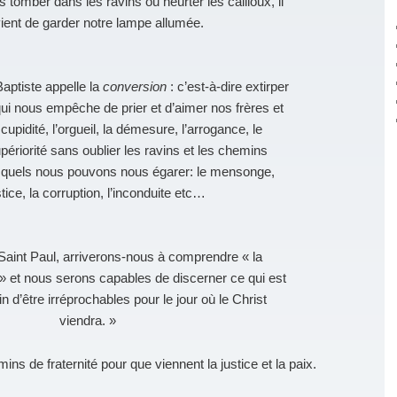
tomber dans les ravins ou heurter les cailloux, il
ient de garder notre lampe allumée.
aptiste appelle la
conversion
: c’est-à-dire extirper
i nous empêche de prier et d’aimer nos frères et
cupidité, l’orgueil, la démesure, l’arrogance, le
ériorité sans oublier les ravins et les chemins
squels nous pouvons nous égarer: le mensonge,
ustice, la corruption, l’inconduite etc…
 Saint Paul, arriverons-nous à comprendre « la
» et nous serons capables de discerner ce qui est
in d’être irréprochables pour le jour où le Christ
viendra. »
ns de fraternité pour que viennent la justice et la paix.