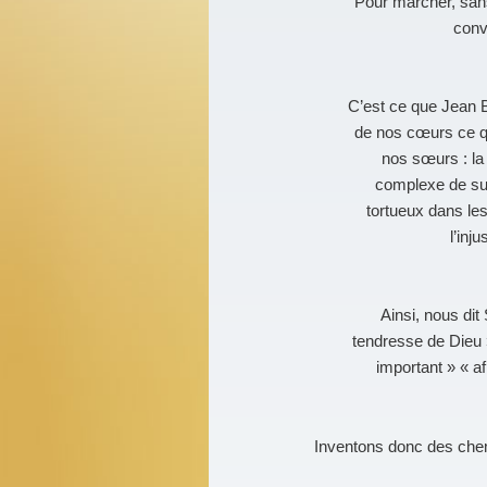
Pour marcher, sans 
conv
C’est ce que Jean B
de nos cœurs ce qu
nos sœurs : la 
complexe de sup
tortueux dans le
l’inj
Ainsi, nous dit
tendresse de Dieu 
important » « af
Inventons donc des chemi