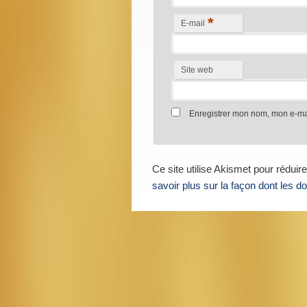
*
E-mail
Site web
Enregistrer mon nom, mon e-mai
Ce site utilise Akismet pour réduire
savoir plus sur la façon dont les 