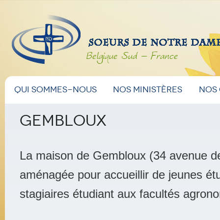
Belgique Sud – France
Menu
Aller
Aller
Qui sommes-nous
Nos ministères
Nos
principal
au
au
Gembloux
contenu
contenu
La maison de Gembloux (34 avenue de
principal
secondaire
aménagée pour accueillir de jeunes étu
stagiaires étudiant aux facultés agro