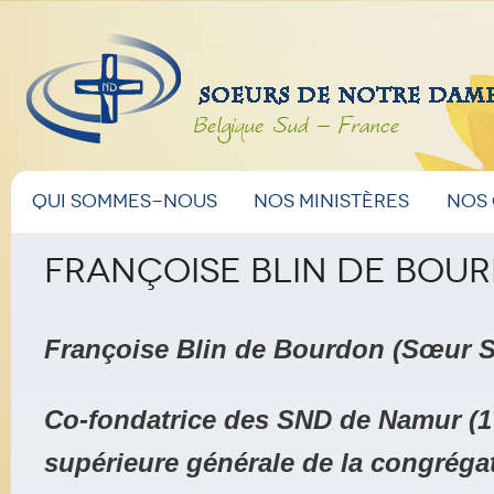
Belgique Sud – France
Menu
Aller
Aller
Qui sommes-nous
Nos ministères
Nos
principal
au
au
Françoise Blin de Bou
contenu
contenu
Françoise Blin de Bourdon (Sœur S
principal
secondaire
Co-fondatrice des SND de Namur (1
supérieure générale de la congréga