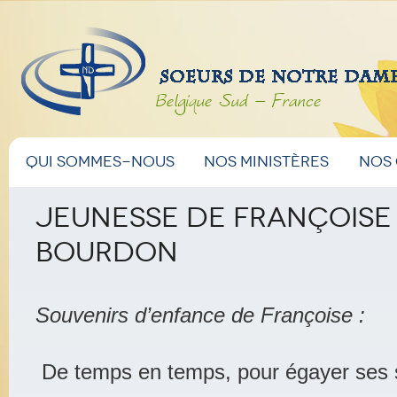
Belgique Sud – France
Menu
Aller
Aller
Qui sommes-nous
Nos ministères
Nos
principal
au
au
Jeunesse de Françoise 
Bourdon
contenu
contenu
principal
secondaire
Souvenirs d’enfance de Françoise :
De temps en temps, pour égayer ses 