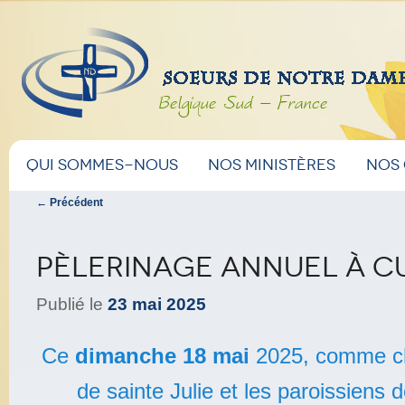
Belgique Sud – France
Menu
Aller
Aller
Qui sommes-nous
Nos ministères
Nos
principal
Navigation
←
Précédent
au
au
des
articles
contenu
contenu
Pèlerinage annuel à C
principal
secondaire
Publié le
23 mai 2025
Ce
dimanche 18 mai
2025, comme ch
de sainte Julie et les paroissiens 