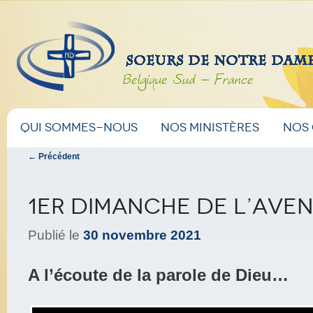
Belgique Sud – France
Menu
Aller
Aller
Qui sommes-nous
Nos ministères
Nos
principal
Navigation
←
Précédent
au
au
des
articles
contenu
contenu
1er dimanche de l’Ave
principal
secondaire
Publié le
30 novembre 2021
A l’écoute de la parole de Dieu…