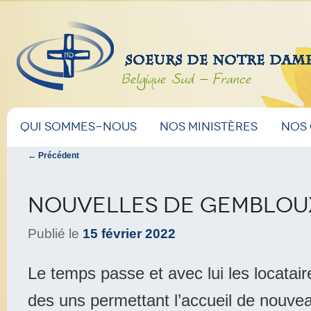
Belgique Sud – France
Menu
Aller
Aller
Qui sommes-nous
Nos ministères
Nos
principal
Navigation
←
Précédent
au
au
des
articles
contenu
contenu
Nouvelles de Gemblou
principal
secondaire
Publié le
15 février 2022
Le temps passe et avec lui les locatair
des uns permettant l’accueil de nouve