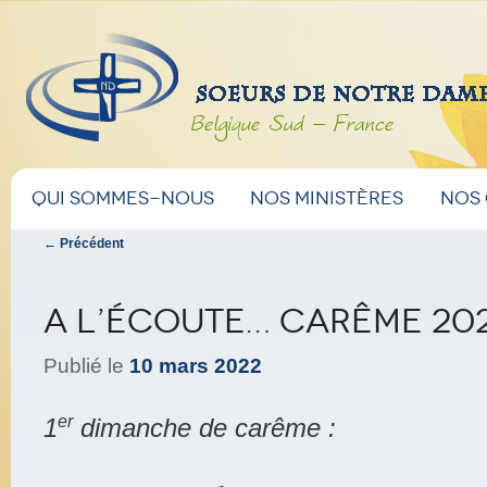
Belgique Sud – France
Menu
Aller
Aller
Qui sommes-nous
Nos ministères
Nos
principal
Navigation
←
Précédent
au
au
des
articles
contenu
contenu
A l’écoute… Carême 20
principal
secondaire
Publié le
10 mars 2022
er
1
dimanche de carême :