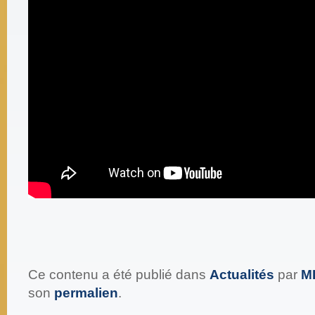
Ce contenu a été publié dans
Actualités
par
M
son
permalien
.