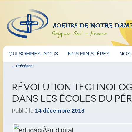
Belgique Sud – France
Menu
Aller
Aller
Qui sommes-nous
Nos ministères
Nos
principal
Navigation
←
Précédent
au
au
des
articles
contenu
contenu
Révolution technolog
dans les écoles du Pé
principal
secondaire
Publié le
14 décembre 2018