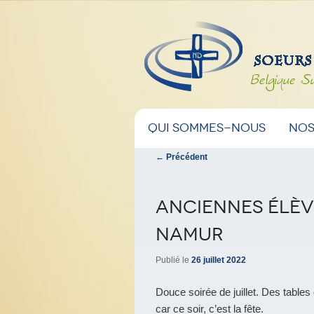
Belgique S
Menu
Aller
Aller
Qui sommes-nous
Nos
principal
Navigation
←
Précédent
au
au
des
articles
contenu
contenu
Anciennes élèv
principal
secondaire
Namur
Publié le
26 juillet 2022
Douce soirée de juillet. Des tables
car ce soir, c’est la fête.