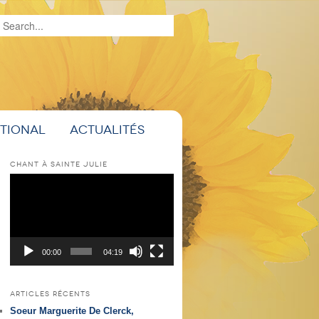
Recherche
ational
Actualités
CHANT À SAINTE JULIE
Lecteur
vidéo
00:00
04:19
ARTICLES RÉCENTS
Soeur Marguerite De Clerck,