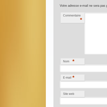
Votre adresse e-mail ne sera pas 
Commentaire
*
*
Nom
*
E-mail
Site web