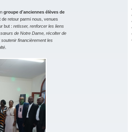
un
groupe d’anciennes élèves de
nt de retour parmi nous, venues
ur but :
retisser, renforcer les liens
es sœurs de Notre Dame, récolter de
t soutenir financièrement les
lté
.