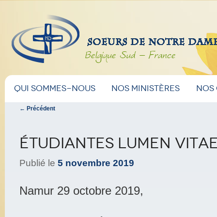
Belgique Sud – France
Menu
Aller
Aller
Qui sommes-nous
Nos ministères
Nos
principal
Navigation
←
Précédent
au
au
des
articles
contenu
contenu
Étudiantes Lumen Vita
principal
secondaire
Publié le
5 novembre 2019
Namur 29 octobre 2019,