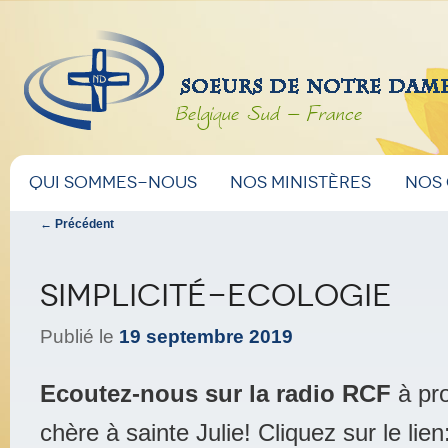
Belgique Sud – France
Menu
Aller
Aller
Qui sommes-nous
Nos ministères
Nos
principal
Navigation
←
Précédent
au
au
des
articles
contenu
contenu
Simplicité-Ecologie
principal
secondaire
Publié le
19 septembre 2019
Ecoutez-nous sur la radio RCF
à pro
chère à sainte Julie! Cliquez sur le lien