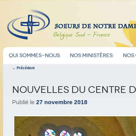
Belgique Sud – France
Menu
Aller
Aller
Qui sommes-nous
Nos ministères
Nos
principal
Navigation
←
Précédent
au
au
des
articles
contenu
contenu
Nouvelles du Centre d
principal
secondaire
Publié le
27 novembre 2018