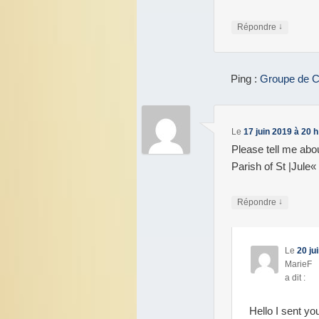
↓
Répondre
Ping :
Groupe de C
Le
17 juin 2019 à 20 
Please tell me abou
Parish of St |Jule«
↓
Répondre
Le
20 ju
MarieF
a dit :
Hello I sent yo