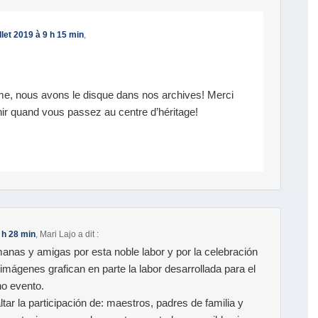
illet 2019 à 9 h 15 min
,
e, nous avons le disque dans nos archives! Merci
ir quand vous passez au centre d’héritage!
9 h 28 min
,
Mari Lajo
a dit :
manas y amigas por esta noble labor y por la celebración
 imágenes grafican en parte la labor desarrollada para el
no evento.
tar la participación de: maestros, padres de familia y