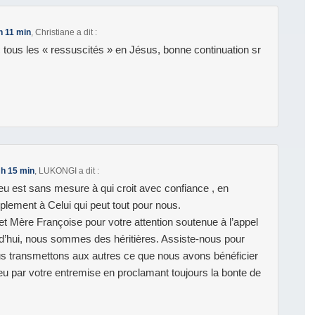
h 11 min
,
Christiane
a dit :
 tous les « ressuscités » en Jésus, bonne continuation sr
 h 15 min
,
LUKONGI
a dit :
ieu est sans mesure à qui croit avec confiance , en
lement à Celui qui peut tout pour nous.
et Mère Françoise pour votre attention soutenue à l’appel
rd’hui, nous sommes des héritières. Assiste-nous pour
ous transmettons aux autres ce que nous avons bénéficier
eu par votre entremise en proclamant toujours la bonte de