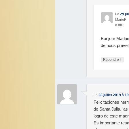
Le
29 ju
MarieF
a dit :
Bonjour Madam
de nous préven
↓
Répondre
Le
28 juillet 2019 à 1
Felicitaciones her
de Santa Julia, las
logro de este mag
Es importante resal