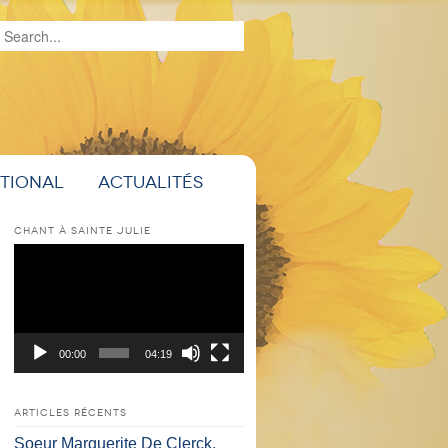
Recherche
ational
Actualités
CHANT À SAINTE JULIE
Lecteur
vidéo
00:00
04:19
ARTICLES RÉCENTS
Soeur Marguerite De Clerck,