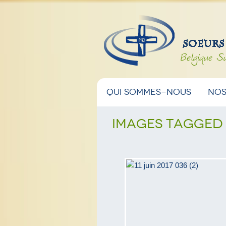
Belgique S
Menu
Aller
Aller
Qui sommes-nous
Nos
principal
au
au
Images tagged "
contenu
contenu
principal
secondaire