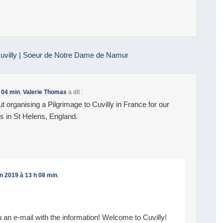
uvilly | Soeur de Notre Dame de Namur
h 04 min
,
Valerie Thomas
a dit :
t organising a Pilgrimage to Cuvilly in France for our
 s in St Helens, England.
in 2019 à 13 h 08 min
,
u an e-mail with the information! Welcome to Cuvilly!