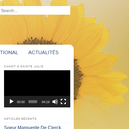
Recherche
ational
Actualités
CHANT À SAINTE JULIE
Lecteur
vidéo
00:00
04:19
ARTICLES RÉCENTS
Soeur Marguerite De Clerck,